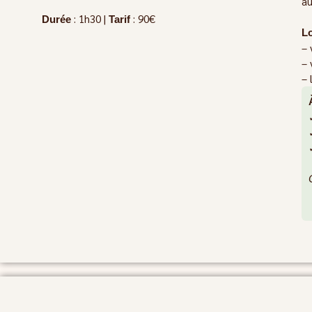
au
: 1h30 |
: 90€
Durée
Tarif
Lo
– 
– 
– 