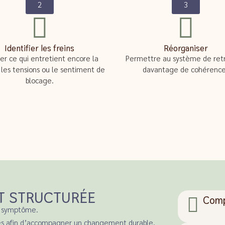
2
3
Identifier les freins
Réorganiser
er ce qui entretient encore la
Permettre au système de ret
, les tensions ou le sentiment de
davantage de cohérence
blocage.
T STRUCTURÉE
Comp
un symptôme.
ltés afin d’accompagner un changement durable.