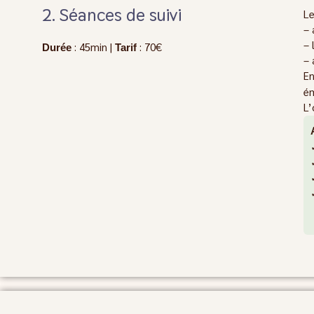
2. Séances de suivi
Le
– 
– 
: 45min |
: 70€
Durée
Tarif
– 
E
ém
L’